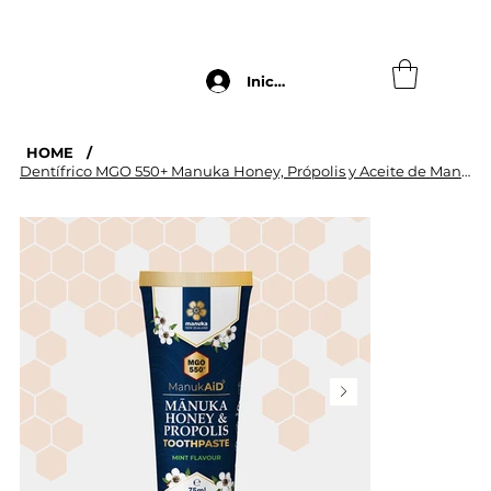
ENVÍO GRATUITO A PARTIR DE 60€ - REBAJAS VERAN
Iniciar Sesión
HOME
/
Dentífrico MGO 550+ Manuka Honey, Própolis y Aceite de Manuka (75 ml)