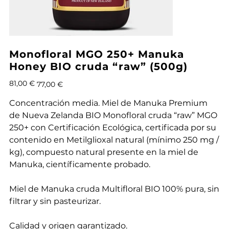
Monofloral MGO 250+ Manuka
Honey BIO cruda “raw” (500g)
Precio
Precio
81,00 €
77,00 €
original
de
oferta
Concentración media. Miel de Manuka Premium
de Nueva Zelanda BIO Monofloral cruda “raw” MGO
250+ con Certificación Ecológica, certificada por su
contenido en Metilglioxal natural (mínimo 250 mg /
kg), compuesto natural presente en la miel de
Manuka, científicamente probado.
Miel de Manuka cruda Multifloral BIO 100% pura, sin
filtrar y sin pasteurizar.
Calidad y origen garantizado.