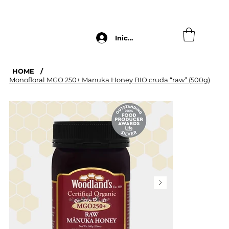
ENVÍO GRATUITO A PARTIR DE 60€ - REBAJAS VERAN
Iniciar Sesión
HOME
/
Monofloral MGO 250+ Manuka Honey BIO cruda “raw” (500g)