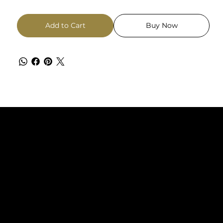
Add to Cart
Buy Now
TACT
FOLLOW US
s Business Center
Instagram
 Trade Center, South Ed., 2ª Pl.
Facebook
de Barcelona, s/n
9 Barcelona
@manukaworld.es
931 827 425