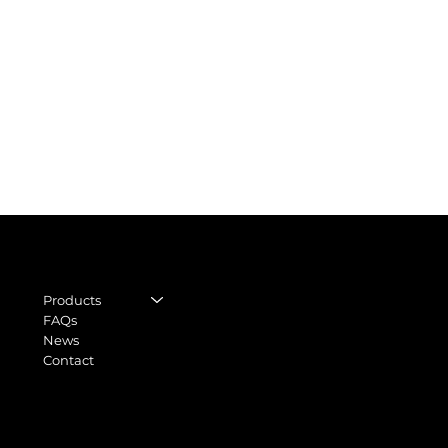
CON
LEGAL
STORE
Legal Notice
Regu
Products
General terms and
FAQs
World
conditions
News
Moll 
Contact
Privacy Policy
0803
Shipping Policy
info
Cookie Policy
Tel.
+
Withdrawal form