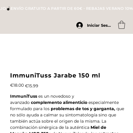
LIO
Iniciar Sesión
ImmuniTuss Jarabe 150 ml
Original
Sale
€18.00
€15.99
price
price
ImmuniTuss
es un novedoso y
avanzado
complemento alimenticio
especialmente
formulado para los
problemas de tos y garganta,
que
no sólo ayuda a calmar su sintomatología sino que
también actúa sobre el origen de la misma. La
combinación sinérgica de la auténtica
Miel de