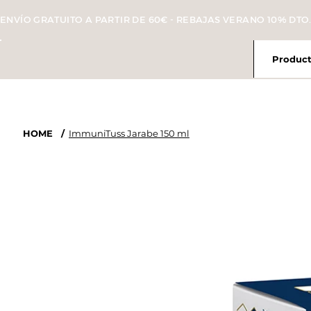
ENVÍO GRATUITO A PARTIR DE 60€ - REBAJAS VERANO 10% DTO.
Product
HOME
/
ImmuniTuss Jarabe 150 ml