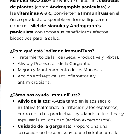
Manuka MGO 350
+ de Nueva Zelanda, los
extractos
de plantas
(como
Andrographis paniculata
) y
las
vitaminas A & C,
convierten a
ImmuniTuss
en el
único producto disponible en forma líquida en
contener
Miel de Manuka y Andrographis
paniculata
con todos sus beneficiosos efectos
bioactivos para la salud.
¿Para qué está indicado ImmuniTuss?
Tratamiento de la Tos (Seca, Productiva y Mixta).
Alivio y Protección de la Garganta.
Mejora y Mantenimiento de las Mucosas.
Acción antiséptica, antiinflamatoria y
antimicrobiana.
¿Cómo nos ayuda ImmuniTuss?
Alivio de la tos:
Ayuda tanto en la tos seca o
irritativa (calmando la irritación y los espasmos)
como en la tos productiva, ayudando a fluidificar y
expulsar la mucosidad (acción expectorante).
Cuidado de la garganta:
Proporciona una
sensación de frescor, suavidad e hidratación a la