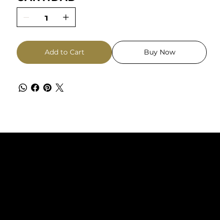
Add to Cart
Buy Now
TACT
FOLLOW US
s Business Center
Instagram
 Trade Center, South Ed., 2ª Pl.
Facebook
de Barcelona, s/n
9 Barcelona
@manukaworld.es