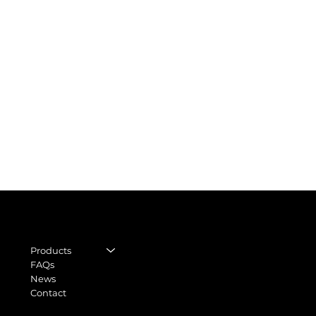
CON
LEGAL
STORE
Legal Notice
Regu
Products
General terms and
FAQs
World
conditions
News
Moll 
Contact
Privacy Policy
0803
Shipping Policy
info